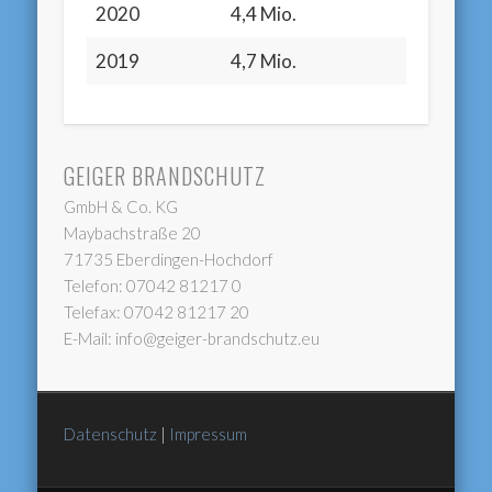
2020
4,4 Mio.
2019
4,7 Mio.
GEIGER BRANDSCHUTZ
GmbH & Co. KG
Maybachstraße 20
71735 Eberdingen-Hochdorf
Telefon: 07042 81217 0
Telefax: 07042 81217 20
E-Mail: info@geiger-brandschutz.eu
Datenschutz
|
Impressum